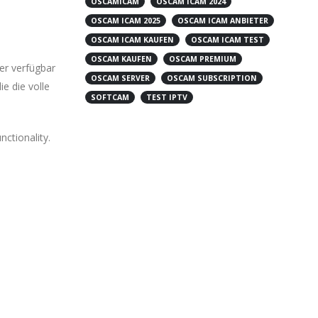
OSCAMICAM
OSCAM ICAM 2024
OSCAM ICAM 2025
OSCAM ICAM ANBIETER
OSCAM ICAM KAUFEN
OSCAM ICAM TEST
OSCAM KAUFEN
OSCAM PREMIUM
er verfügbar
OSCAM SERVER
OSCAM SUBSCRIPTION
e die volle
SOFTCAM
TEST IPTV
nctionality.