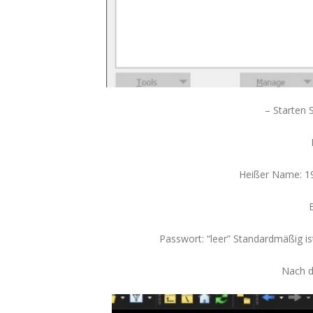
– Starten
Heißer Name: 19
Passwort: “leer” Standardmäßig is
Nach d