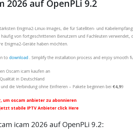
am 2026 auf OpenPLi 9.2
gsstärksten Enigma2-Linux-Images, die für Satelliten- und Kabelempfäng
rd häufig von fortgeschrittenen Benutzern und Fachleuten verwendet, di
ihre Enigma2-Geräte haben möchten.
on to
download
. Simplify the installation process and enjoy smooth fu
ten Oscam icam kaufen an
Qualität in Deutschland
 und die Verbindung ohne Einfrieren – Pakete beginnen bei
€4,9
9
er, um oscam anbieter zu abonnieren
jetzt stabile IPTV Anbieter click Here
oscam icam 2026 auf OpenPLi 9.2: