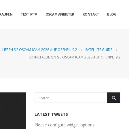
KAUFEN
TEST IPTV
OSCAM ANBIETER
KONTAKT
BLOG
LLIEREN SIE OSCAM ICAM 2026 AUF OPENPLI 9.2
SATELLITE GUIDE
SO INSTALLIEREN SIE OSCAM ICAM 2026 AUF OPENPLI 9.2
LATEST TWEETS
Please configure widget options.