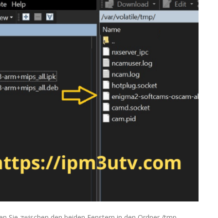
en Sie zwischen den beiden Fenstern in den Ordner /tmp.