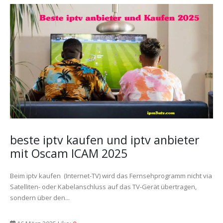
beste iptv kaufen und iptv anbieter
mit Oscam ICAM 2025
Beim iptv kaufen (Internet-TV) wird das Fernsehprogramm nicht via
Satelliten- oder Kabelanschluss auf das TV-Gerät übertragen,
sondern über den...