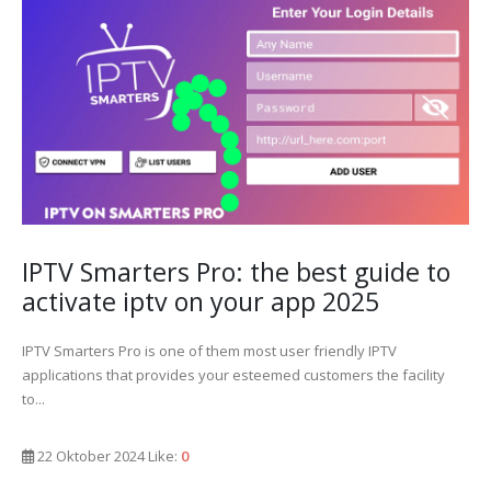
IPTV Smarters Pro: the best guide to
activate iptv on your app 2025
IPTV Smarters Pro is one of them most user friendly IPTV
applications that provides your esteemed customers the facility
to...
22 Oktober 2024
Like:
0