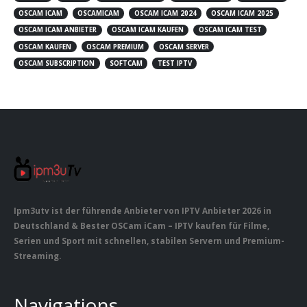
OSCAM ICAM
OSCAMICAM
OSCAM ICAM 2024
OSCAM ICAM 2025
OSCAM ICAM ANBIETER
OSCAM ICAM KAUFEN
OSCAM ICAM TEST
OSCAM KAUFEN
OSCAM PREMIUM
OSCAM SERVER
OSCAM SUBSCRIPTION
SOFTCAM
TEST IPTV
Ipm3utv ist der führende Anbieter von IPTV Anbieter 2026 in
Deutschland & Bester OSCam iCam – IPTV kaufen für Filme,
Serien und Sport mit schnellen, stabilen Servern und Premium-
Streaming.
Navigations