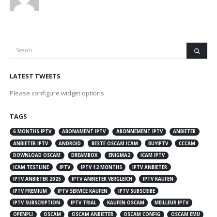
LATEST TWEETS
Please configure widget options.
TAGS
6 MONTHS IPTV
ABONAMENT IPTV
ABONNEMENT IPTV
ANBIETER
ANBIETER IPTV
ANDROID
BESTE OSCAM ICAM
BUYIPTV
CCCAM
DOWNLOAD OSCAM
DREAMBOX
ENIGMA2
ICAM IPTV
ICAM TESTLINE
IPTV
IPTV 12 MONTHS
IPTV ANBIETER
IPTV ANBIETER 2025
IPTV ANBIETER VERGLEICH
IPTV KAUFEN
IPTV PREMIUM
IPTV SERVICE KAUFEN
IPTV SUBSCRIBE
IPTV SUBSCRIPTION
IPTV TRIAL
KAUFEN OSCAM
MEILLEUR IPTV
OPENPLI
OSCAM
OSCAM ANBIETER
OSCAM CONFIG
OSCAM EMU