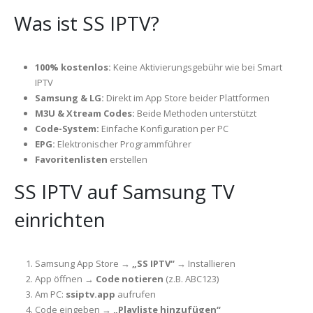
Was ist SS IPTV?
100% kostenlos:
Keine Aktivierungsgebühr wie bei Smart
IPTV
Samsung & LG:
Direkt im App Store beider Plattformen
M3U & Xtream Codes:
Beide Methoden unterstützt
Code-System:
Einfache Konfiguration per PC
EPG:
Elektronischer Programmführer
Favoritenlisten
erstellen
SS IPTV auf Samsung TV
einrichten
Samsung App Store →
„SS IPTV“
→ Installieren
App öffnen →
Code notieren
(z.B. ABC123)
Am PC:
ssiptv.app
aufrufen
Code eingeben →
„Playliste hinzufügen“