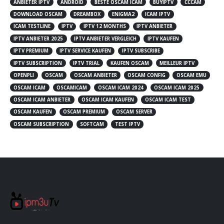
ANBIETER IPTV
ANDROID
BESTE OSCAM ICAM
BUYIPTV
CCCAM
DOWNLOAD OSCAM
DREAMBOX
ENIGMA2
ICAM IPTV
ICAM TESTLINE
IPTV
IPTV 12 MONTHS
IPTV ANBIETER
IPTV ANBIETER 2025
IPTV ANBIETER VERGLEICH
IPTV KAUFEN
IPTV PREMIUM
IPTV SERVICE KAUFEN
IPTV SUBSCRIBE
IPTV SUBSCRIPTION
IPTV TRIAL
KAUFEN OSCAM
MEILLEUR IPTV
OPENPLI
OSCAM
OSCAM ANBIETER
OSCAM CONFIG
OSCAM EMU
OSCAM ICAM
OSCAMICAM
OSCAM ICAM 2024
OSCAM ICAM 2025
OSCAM ICAM ANBIETER
OSCAM ICAM KAUFEN
OSCAM ICAM TEST
OSCAM KAUFEN
OSCAM PREMIUM
OSCAM SERVER
OSCAM SUBSCRIPTION
SOFTCAM
TEST IPTV