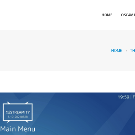
HOME
OSCAM 
HOME
TH