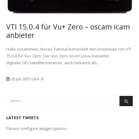
VTI 15.0.4 für Vu+ Zero – oscam icam
anbieter
Hallo zusammen, dieses Tutorial behandelt den Download von VTI
15.0.4 für Vu+ Zero Der Vu+ Zero ist ein Linux-basierter
digitaler HD-Satellitenreceiver, auch bekannt als...
28 Juli 2025
Like:
0
LATEST TWEETS
Please configure widget options.