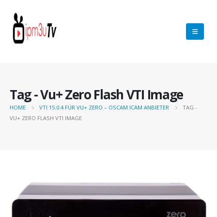
Tag - Vu+ Zero Flash VTI Image
HOME
VTI 15.0.4 FÜR VU+ ZERO – OSCAM ICAM ANBIETER
TAG -
VU+ ZERO FLASH VTI IMAGE