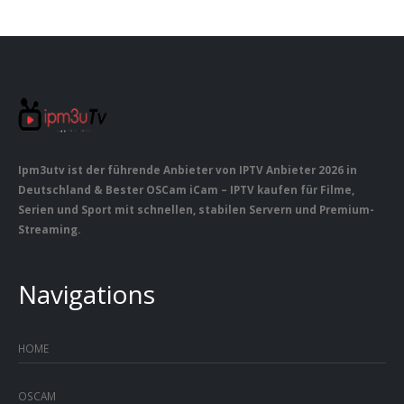
Ipm3utv ist der führende Anbieter von IPTV Anbieter 2026 in
Deutschland & Bester OSCam iCam – IPTV kaufen für Filme,
Serien und Sport mit schnellen, stabilen Servern und Premium-
Streaming.
Navigations
HOME
OSCAM