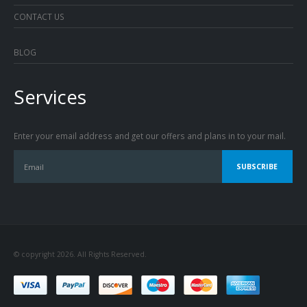
CONTACT US
BLOG
Services
Enter your email address and get our offers and plans in to your mail.
© copyright 2026. All Rights Reserved.