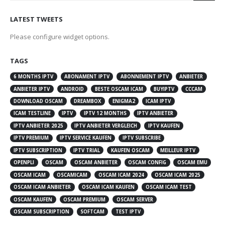
LATEST TWEETS
Please configure widget options.
TAGS
6 MONTHS IPTV
ABONAMENT IPTV
ABONNEMENT IPTV
ANBIETER
ANBIETER IPTV
ANDROID
BESTE OSCAM ICAM
BUYIPTV
CCCAM
DOWNLOAD OSCAM
DREAMBOX
ENIGMA2
ICAM IPTV
ICAM TESTLINE
IPTV
IPTV 12 MONTHS
IPTV ANBIETER
IPTV ANBIETER 2025
IPTV ANBIETER VERGLEICH
IPTV KAUFEN
IPTV PREMIUM
IPTV SERVICE KAUFEN
IPTV SUBSCRIBE
IPTV SUBSCRIPTION
IPTV TRIAL
KAUFEN OSCAM
MEILLEUR IPTV
OPENPLI
OSCAM
OSCAM ANBIETER
OSCAM CONFIG
OSCAM EMU
OSCAM ICAM
OSCAMICAM
OSCAM ICAM 2024
OSCAM ICAM 2025
OSCAM ICAM ANBIETER
OSCAM ICAM KAUFEN
OSCAM ICAM TEST
OSCAM KAUFEN
OSCAM PREMIUM
OSCAM SERVER
OSCAM SUBSCRIPTION
SOFTCAM
TEST IPTV