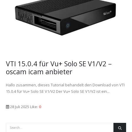
VTI 15.0.4 für Vu+ Solo SE V1/V2 –
oscam icam anbieter
Hallo zusammen, dieses Tutorial behandelt den Download von VTI
15.0.4 für Vu+ Solo SE V1/V2 Der Vu+ Solo SE V1/V2 ist ein...
28 Juli 2025
Like:
0