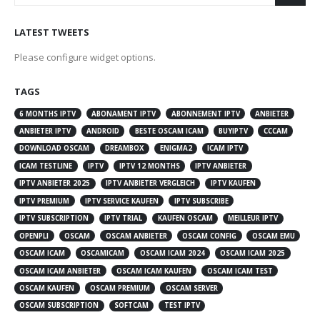
LATEST TWEETS
Please configure widget options.
TAGS
6 MONTHS IPTV
ABONAMENT IPTV
ABONNEMENT IPTV
ANBIETER
ANBIETER IPTV
ANDROID
BESTE OSCAM ICAM
BUYIPTV
CCCAM
DOWNLOAD OSCAM
DREAMBOX
ENIGMA2
ICAM IPTV
ICAM TESTLINE
IPTV
IPTV 12 MONTHS
IPTV ANBIETER
IPTV ANBIETER 2025
IPTV ANBIETER VERGLEICH
IPTV KAUFEN
IPTV PREMIUM
IPTV SERVICE KAUFEN
IPTV SUBSCRIBE
IPTV SUBSCRIPTION
IPTV TRIAL
KAUFEN OSCAM
MEILLEUR IPTV
OPENPLI
OSCAM
OSCAM ANBIETER
OSCAM CONFIG
OSCAM EMU
OSCAM ICAM
OSCAMICAM
OSCAM ICAM 2024
OSCAM ICAM 2025
OSCAM ICAM ANBIETER
OSCAM ICAM KAUFEN
OSCAM ICAM TEST
OSCAM KAUFEN
OSCAM PREMIUM
OSCAM SERVER
OSCAM SUBSCRIPTION
SOFTCAM
TEST IPTV