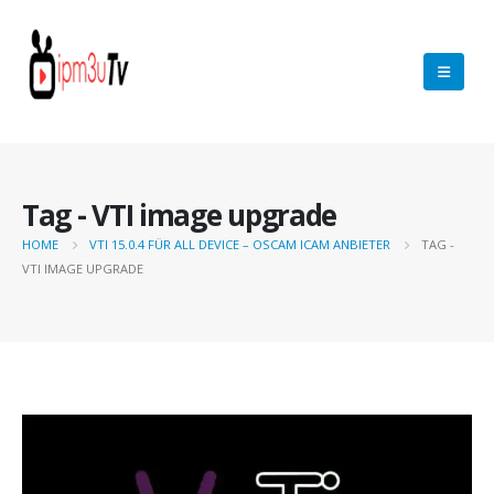
Tag - VTI image upgrade
HOME
VTI 15.0.4 FÜR ALL DEVICE – OSCAM ICAM ANBIETER
TAG -
VTI IMAGE UPGRADE