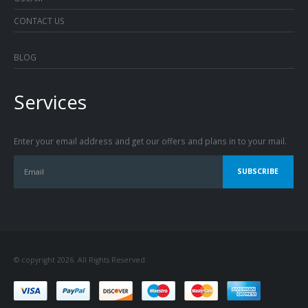
CONTACT US
BLOG
Services
Enter your email address and get our offers and plans in to your mail.
© copyright 2026. All Rights Reserved.