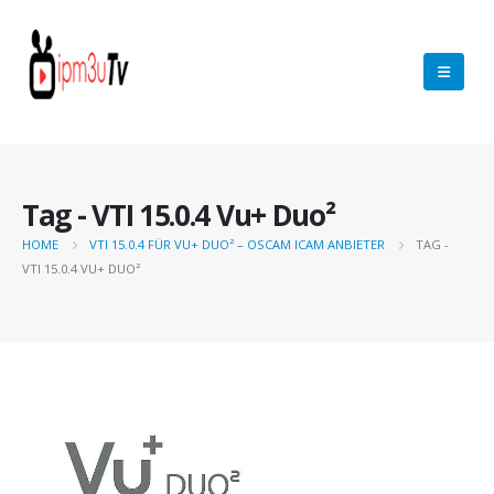
Tag - VTI 15.0.4 Vu+ Duo²
HOME
VTI 15.0.4 FÜR VU+ DUO² – OSCAM ICAM ANBIETER
TAG -
VTI 15.0.4 VU+ DUO²