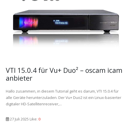
VTI 15.0.4 für Vu+ Duo² – oscam icam
anbieter
Hallo zusammen, in diesem Tutorial geht es darum, VTI 15.0.4 für
alle Geräte herunterzuladen. Der Vu+ Duo2 ist ein Linux-basierter
digitaler HD-Satellitenreceiver,...
27 Juli 2025
Like:
0