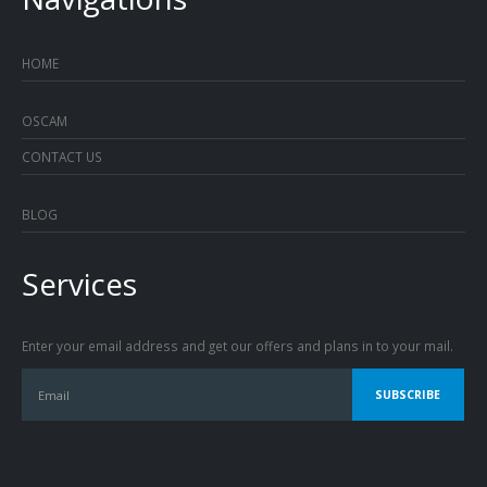
HOME
OSCAM
CONTACT US
BLOG
Services
Enter your email address and get our offers and plans in to your mail.