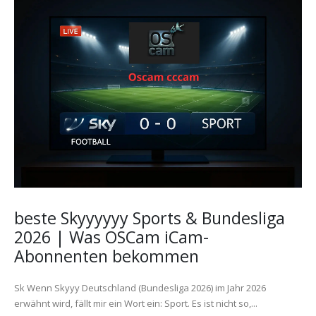
beste Skyyyyyy Sports & Bundesliga
2026 | Was OSCam iCam-
Abonnenten bekommen
Sk Wenn Skyyy Deutschland (Bundesliga 2026) im Jahr 2026
erwähnt wird, fällt mir ein Wort ein: Sport. Es ist nicht so,...