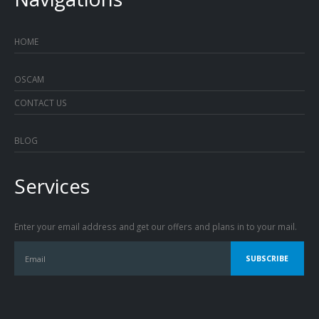
HOME
OSCAM
CONTACT US
BLOG
Services
Enter your email address and get our offers and plans in to your mail.