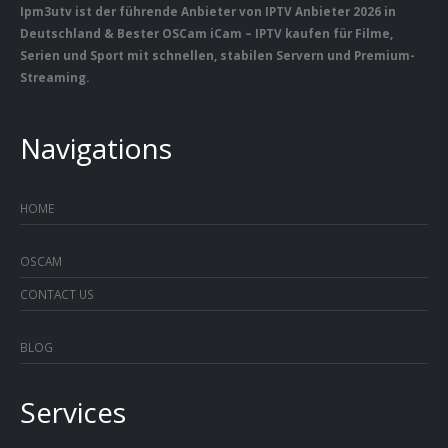
Ipm3utv ist der führende Anbieter von IPTV Anbieter 2026 in
Deutschland & Bester OSCam iCam – IPTV kaufen für Filme,
Serien und Sport mit schnellen, stabilen Servern und Premium-
Streaming.
Navigations
HOME
OSCAM
CONTACT US
BLOG
Services