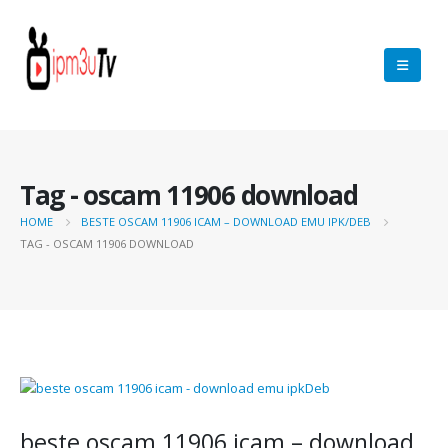
Tag - oscam 11906 download
HOME
BESTE OSCAM 11906 ICAM – DOWNLOAD EMU IPK/DEB
TAG -
OSCAM 11906 DOWNLOAD
beste oscam 11906 icam – download