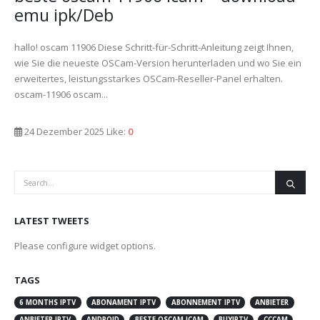
emu ipk/Deb
hallo! oscam 11906 Diese Schritt-für-Schritt-Anleitung zeigt Ihnen,
wie Sie die neueste OSCam-Version herunterladen und wo Sie ein
erweitertes, leistungsstarkes OSCam-Reseller-Panel erhalten.
oscam-11906 oscam...
24 Dezember 2025
Like:
0
LATEST TWEETS
Please configure widget options.
TAGS
6 MONTHS IPTV
ABONAMENT IPTV
ABONNEMENT IPTV
ANBIETER
ANBIETER IPTV
ANDROID
BESTE OSCAM ICAM
BUYIPTV
CCCAM