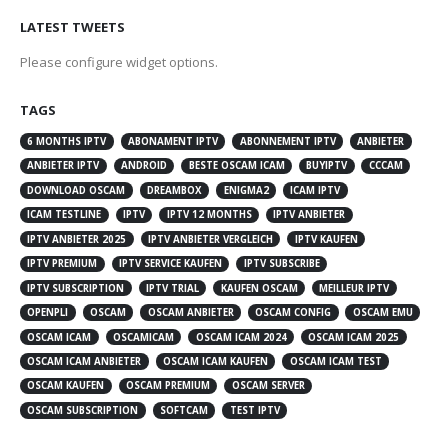
LATEST TWEETS
Please configure widget options.
TAGS
6 MONTHS IPTV
ABONAMENT IPTV
ABONNEMENT IPTV
ANBIETER
ANBIETER IPTV
ANDROID
BESTE OSCAM ICAM
BUYIPTV
CCCAM
DOWNLOAD OSCAM
DREAMBOX
ENIGMA2
ICAM IPTV
ICAM TESTLINE
IPTV
IPTV 12 MONTHS
IPTV ANBIETER
IPTV ANBIETER 2025
IPTV ANBIETER VERGLEICH
IPTV KAUFEN
IPTV PREMIUM
IPTV SERVICE KAUFEN
IPTV SUBSCRIBE
IPTV SUBSCRIPTION
IPTV TRIAL
KAUFEN OSCAM
MEILLEUR IPTV
OPENPLI
OSCAM
OSCAM ANBIETER
OSCAM CONFIG
OSCAM EMU
OSCAM ICAM
OSCAMICAM
OSCAM ICAM 2024
OSCAM ICAM 2025
OSCAM ICAM ANBIETER
OSCAM ICAM KAUFEN
OSCAM ICAM TEST
OSCAM KAUFEN
OSCAM PREMIUM
OSCAM SERVER
OSCAM SUBSCRIPTION
SOFTCAM
TEST IPTV