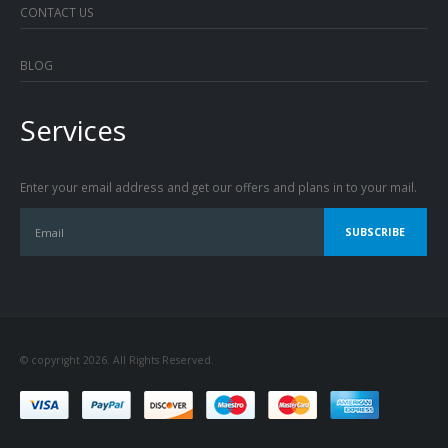
CONTACT US
BLOG
Services
Enter your email address and get our offers and plans in to your mail.
© copyright 2026. All Rights Reserved.