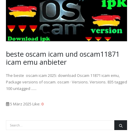
beste oscam icam und oscam11871
icam emu anbieter
The beste oscam icam 2025: download Oscam 11871 icam emu,
Package versions of oscam. oscam · Versions. Versions. 835 tagged
100 untagged ......
5 März 2025
Like:
0