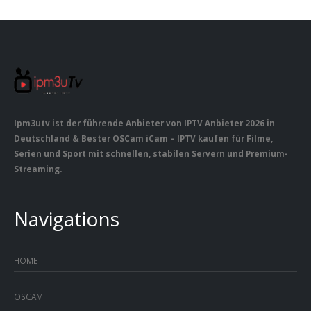
Ipm3utv ist der führende Anbieter von IPTV Anbieter 2026 in
Deutschland & Bester OSCam iCam – IPTV kaufen für Filme,
Serien und Sport mit schnellen, stabilen Servern und Premium-
Streaming.
Navigations
HOME
OSCAM