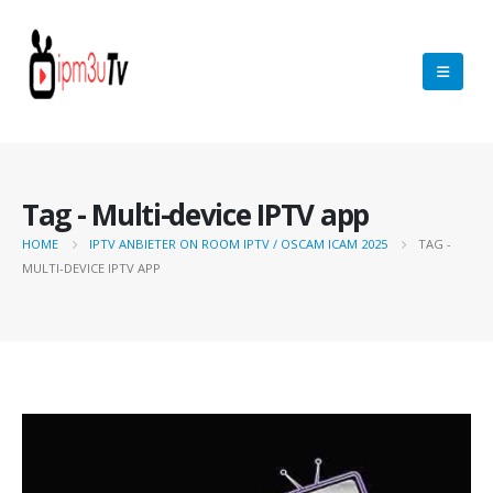
Tag - Multi-device IPTV app
HOME
IPTV ANBIETER ON ROOM IPTV / OSCAM ICAM 2025
TAG -
MULTI-DEVICE IPTV APP