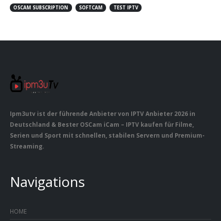
OSCAM SUBSCRIPTION
SOFTCAM
TEST IPTV
Ipm3utv ist der führende Anbieter von IPTV Anbieter 2026 in
Deutschland & Bester OSCam iCam – IPTV kaufen für Filme,
Serien und Sport mit schnellen, stabilen Servern und Premium-
Streaming.
Navigations
HOME