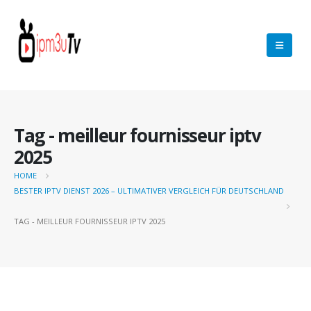
Tag - meilleur fournisseur iptv
2025
HOME
BESTER IPTV DIENST 2026 – ULTIMATIVER VERGLEICH FÜR DEUTSCHLAND
TAG -
MEILLEUR FOURNISSEUR IPTV 2025