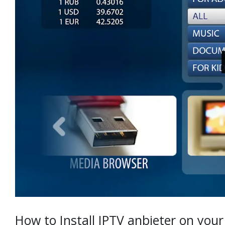
How to Install IPTV anbieter on you