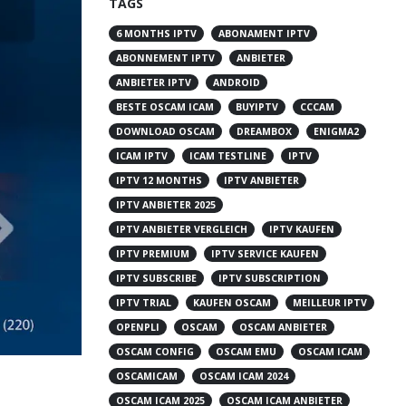
TAGS
6 MONTHS IPTV
ABONAMENT IPTV
ABONNEMENT IPTV
ANBIETER
ANBIETER IPTV
ANDROID
BESTE OSCAM ICAM
BUYIPTV
CCCAM
DOWNLOAD OSCAM
DREAMBOX
ENIGMA2
ICAM IPTV
ICAM TESTLINE
IPTV
IPTV 12 MONTHS
IPTV ANBIETER
IPTV ANBIETER 2025
IPTV ANBIETER VERGLEICH
IPTV KAUFEN
IPTV PREMIUM
IPTV SERVICE KAUFEN
IPTV SUBSCRIBE
IPTV SUBSCRIPTION
IPTV TRIAL
KAUFEN OSCAM
MEILLEUR IPTV
OPENPLI
OSCAM
OSCAM ANBIETER
OSCAM CONFIG
OSCAM EMU
OSCAM ICAM
OSCAMICAM
OSCAM ICAM 2024
OSCAM ICAM 2025
OSCAM ICAM ANBIETER