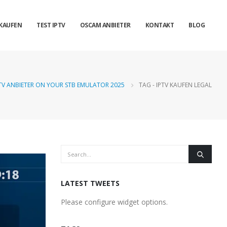
KAUFEN
TEST IPTV
OSCAM ANBIETER
KONTAKT
BLOG
TV ANBIETER ON YOUR STB EMULATOR 2025
TAG -
IPTV KAUFEN LEGAL
LATEST TWEETS
Please configure widget options.