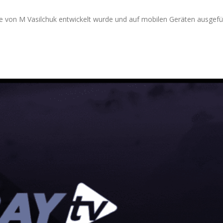
die von M Vasilchuk entwickelt wurde und auf mobilen Geräten ausgef