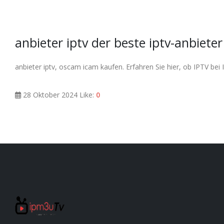
anbieter iptv der beste iptv-anbieter
anbieter iptv, oscam icam kaufen. Erfahren Sie hier, ob IPTV bei I
28 Oktober 2024
Like:
0