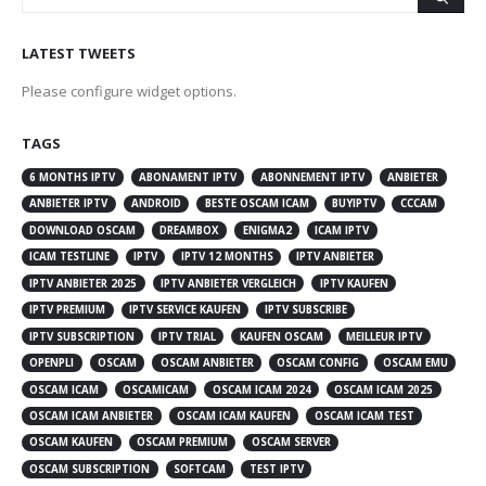
LATEST TWEETS
Please configure widget options.
TAGS
6 MONTHS IPTV
ABONAMENT IPTV
ABONNEMENT IPTV
ANBIETER
ANBIETER IPTV
ANDROID
BESTE OSCAM ICAM
BUYIPTV
CCCAM
DOWNLOAD OSCAM
DREAMBOX
ENIGMA2
ICAM IPTV
ICAM TESTLINE
IPTV
IPTV 12 MONTHS
IPTV ANBIETER
IPTV ANBIETER 2025
IPTV ANBIETER VERGLEICH
IPTV KAUFEN
IPTV PREMIUM
IPTV SERVICE KAUFEN
IPTV SUBSCRIBE
IPTV SUBSCRIPTION
IPTV TRIAL
KAUFEN OSCAM
MEILLEUR IPTV
OPENPLI
OSCAM
OSCAM ANBIETER
OSCAM CONFIG
OSCAM EMU
OSCAM ICAM
OSCAMICAM
OSCAM ICAM 2024
OSCAM ICAM 2025
OSCAM ICAM ANBIETER
OSCAM ICAM KAUFEN
OSCAM ICAM TEST
OSCAM KAUFEN
OSCAM PREMIUM
OSCAM SERVER
OSCAM SUBSCRIPTION
SOFTCAM
TEST IPTV