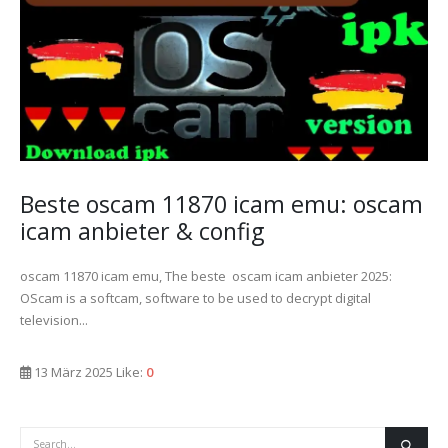
Beste oscam 11870 icam emu: oscam
icam anbieter & config
oscam 11870 icam emu, The beste oscam icam anbieter 2025:
OScam is a softcam, software to be used to decrypt digital
television...
13 März 2025
Like:
0