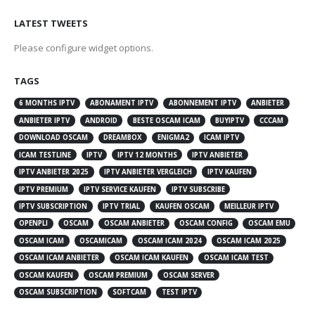
LATEST TWEETS
Please configure widget options.
TAGS
6 MONTHS IPTV
ABONAMENT IPTV
ABONNEMENT IPTV
ANBIETER
ANBIETER IPTV
ANDROID
BESTE OSCAM ICAM
BUYIPTV
CCCAM
DOWNLOAD OSCAM
DREAMBOX
ENIGMA2
ICAM IPTV
ICAM TESTLINE
IPTV
IPTV 12 MONTHS
IPTV ANBIETER
IPTV ANBIETER 2025
IPTV ANBIETER VERGLEICH
IPTV KAUFEN
IPTV PREMIUM
IPTV SERVICE KAUFEN
IPTV SUBSCRIBE
IPTV SUBSCRIPTION
IPTV TRIAL
KAUFEN OSCAM
MEILLEUR IPTV
OPENPLI
OSCAM
OSCAM ANBIETER
OSCAM CONFIG
OSCAM EMU
OSCAM ICAM
OSCAMICAM
OSCAM ICAM 2024
OSCAM ICAM 2025
OSCAM ICAM ANBIETER
OSCAM ICAM KAUFEN
OSCAM ICAM TEST
OSCAM KAUFEN
OSCAM PREMIUM
OSCAM SERVER
OSCAM SUBSCRIPTION
SOFTCAM
TEST IPTV