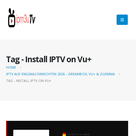
Tag - Install IPTV on Vu+
HOME
IPTV AUF ENIGMA2 EINRICHTEN 2026 – DREAMBOX, VU+ & ZGEMMA
TAG -
INSTALL IPTV ON VU+