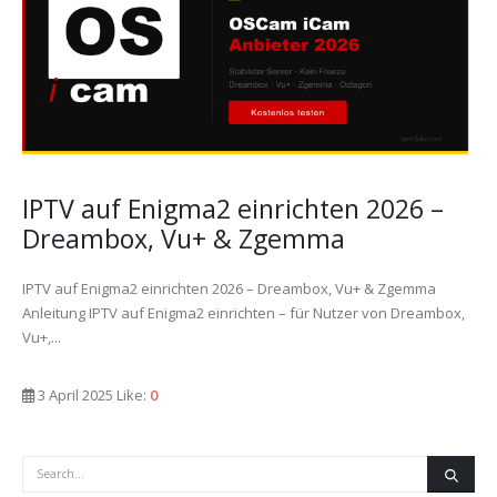
IPTV auf Enigma2 einrichten 2026 –
Dreambox, Vu+ & Zgemma
IPTV auf Enigma2 einrichten 2026 – Dreambox, Vu+ & Zgemma
Anleitung IPTV auf Enigma2 einrichten – für Nutzer von Dreambox,
Vu+,...
3 April 2025
Like:
0