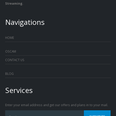
Streaming.
Navigations
HOME
OSCAM
CONTACT US
BLOG
Services
Enter your email address and get our offers and plans in to your mail.