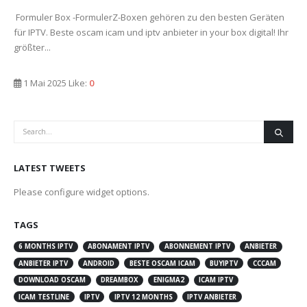
Formuler Box -FormulerZ-Boxen gehören zu den besten Geräten
für IPTV. Beste oscam icam und iptv anbieter in your box digital! Ihr
größter...
1 Mai 2025
Like:
0
LATEST TWEETS
Please configure widget options.
TAGS
6 MONTHS IPTV
ABONAMENT IPTV
ABONNEMENT IPTV
ANBIETER
ANBIETER IPTV
ANDROID
BESTE OSCAM ICAM
BUYIPTV
CCCAM
DOWNLOAD OSCAM
DREAMBOX
ENIGMA2
ICAM IPTV
ICAM TESTLINE
IPTV
IPTV 12 MONTHS
IPTV ANBIETER