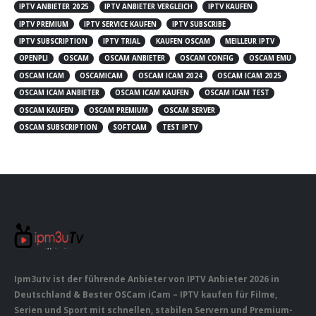
IPTV ANBIETER 2025
IPTV ANBIETER VERGLEICH
IPTV KAUFEN
IPTV PREMIUM
IPTV SERVICE KAUFEN
IPTV SUBSCRIBE
IPTV SUBSCRIPTION
IPTV TRIAL
KAUFEN OSCAM
MEILLEUR IPTV
OPENPLI
OSCAM
OSCAM ANBIETER
OSCAM CONFIG
OSCAM EMU
OSCAM ICAM
OSCAMICAM
OSCAM ICAM 2024
OSCAM ICAM 2025
OSCAM ICAM ANBIETER
OSCAM ICAM KAUFEN
OSCAM ICAM TEST
OSCAM KAUFEN
OSCAM PREMIUM
OSCAM SERVER
OSCAM SUBSCRIPTION
SOFTCAM
TEST IPTV
Ipm3utv ist der führende Anbieter von IPTV Anbieter 2026 in
Deutschland & Bester OSCam iCam – IPTV kaufen für Filme,
Serien und Sport mit schnellen, stabilen Servern und Premium-