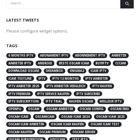
LATEST TWEETS
Please configure widget options.
TAGS
6 MONTHS IPTV
ABONAMENT IPTV
ABONNEMENT IPTV
ANBIETER
ANBIETER IPTV
ANDROID
BESTE OSCAM ICAM
BUYIPTV
CCCAM
DOWNLOAD OSCAM
DREAMBOX
ENIGMA2
ICAM IPTV
ICAM TESTLINE
IPTV
IPTV 12 MONTHS
IPTV ANBIETER
IPTV ANBIETER 2025
IPTV ANBIETER VERGLEICH
IPTV KAUFEN
IPTV PREMIUM
IPTV SERVICE KAUFEN
IPTV SUBSCRIBE
IPTV SUBSCRIPTION
IPTV TRIAL
KAUFEN OSCAM
MEILLEUR IPTV
OPENPLI
OSCAM
OSCAM ANBIETER
OSCAM CONFIG
OSCAM EMU
OSCAM ICAM
OSCAMICAM
OSCAM ICAM 2024
OSCAM ICAM 2025
OSCAM ICAM ANBIETER
OSCAM ICAM KAUFEN
OSCAM ICAM TEST
OSCAM KAUFEN
OSCAM PREMIUM
OSCAM SERVER
OSCAM SUBSCRIPTION
SOFTCAM
TEST IPTV