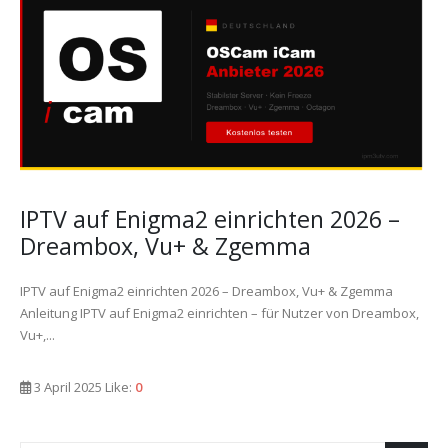
IPTV auf Enigma2 einrichten 2026 –
Dreambox, Vu+ & Zgemma
IPTV auf Enigma2 einrichten 2026 – Dreambox, Vu+ & Zgemma
Anleitung IPTV auf Enigma2 einrichten – für Nutzer von Dreambox,
Vu+,...
3 April 2025
Like:
0